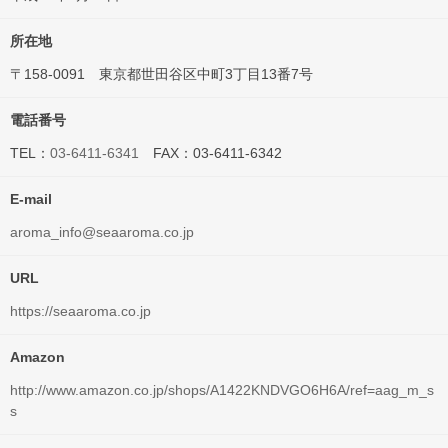
所在地
〒158-0091 東京都世田谷区中町3丁目13番7号
電話番号
TEL：
03-6411-6341
FAX：03-6411-6342
E-mail
aroma_info@seaaroma.co.jp
URL
https://seaaroma.co.jp
Amazon
http://www.amazon.co.jp/shops/A1422KNDVGO6H6A/ref=aag_m_s
s