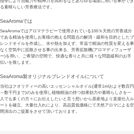
指令により治癒力や精神力を高めるなどあらゆる場面に用いる事ができ
る素晴らしい芳香療法です。
SeaAromaでは
SeaAromaではアロマテラピーで使用されている100％天然の芳香成分
である精油を使用しお客様の抱える問題点の解消・緩和を目的としたブ
レンドオイルを作成し、水や熱を加えず、常温で精油の性質を変える事
なく空気中に拡散させる事の出来る、芳香拡散機(アロマディフューザ
ー)を用い、ご希望の空間で、快適な香りと共に様々な問題緩和のお手
伝いを致します。
SeaAroma製オリジナルブレンドオイルについて
当社はクオリティーの高いエッセンシャルオイル(通常1mlおよそ数百円
～数千円まで)のみを使用し植物精油の持つ効果効力や素晴らしさを一
人でも多くの方々にお伝えしたいと言う想いから原産地より直接仕入ル
ートを確立、大量仕入れにより、高品質低価格にて天然アロマによる空
間演出のご提案をさせて頂いております。