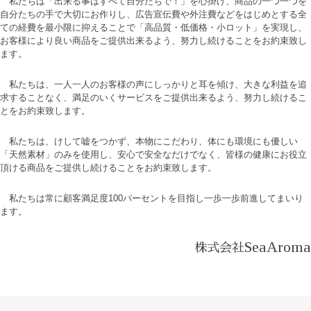
私たちは「出来る事はすべて自分たちで！」を心掛け、商品の一つ一つを
自分たちの手で大切にお作りし、
広告宣伝費や外注費などをはじめとする全
ての経費を最小限に抑えることで「高品質・低価格・小ロット」
を実現し、
お客様により良い商品をご提供出来るよう、努力し続けることをお約束致し
ます。
私たちは、一人一人のお客様の声にしっかりと耳を傾け、大きな利益を追
求することなく、満足のいくサービスを
ご提供出来るよう、努力し続けるこ
とをお約束致します。
私たちは、けして嘘をつかず、本物にこだわり、体にも環境にも優しい
「天然素材」のみを使用し、安心で安全な
だけでなく、皆様の健康にお役立
頂ける商品をご提供し続けることをお約束致します。
私たちは常に顧客満足度100パーセントを目指し一歩一歩前進してまいり
ます。
SeaAroma
株式会社