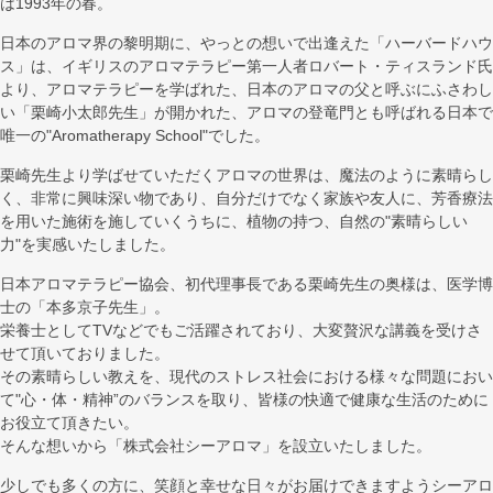
は1993年の春。
日本のアロマ界の黎明期に、やっとの想いで出逢えた「ハーバードハウ
ス」は、イギリスのアロマテラピー第一人者ロバート・ティスランド氏
より、アロマテラピーを学ばれた、日本のアロマの父と呼ぶにふさわし
い「栗崎小太郎先生」が開かれた、アロマの登竜門とも呼ばれる日本で
唯一の"Aromatherapy School"でした。
栗崎先生より学ばせていただくアロマの世界は、魔法のように素晴らし
く、非常に興味深い物であり、自分だけでなく家族や友人に、芳香療法
を用いた施術を施していくうちに、植物の持つ、自然の"素晴らしい
力"を実感いたしました。
日本アロマテラピー協会、初代理事長である栗崎先生の奥様は、医学博
士の「本多京子先生」。
栄養士としてTVなどでもご活躍されており、大変贅沢な講義を受けさ
せて頂いておりました。
その素晴らしい教えを、現代のストレス社会における様々な問題におい
て"心・体・精神”のバランスを取り、皆様の快適で健康な生活のために
お役立て頂きたい。
そんな想いから「株式会社シーアロマ」を設立いたしました。
少しでも多くの方に、笑顔と幸せな日々がお届けできますようシーアロ